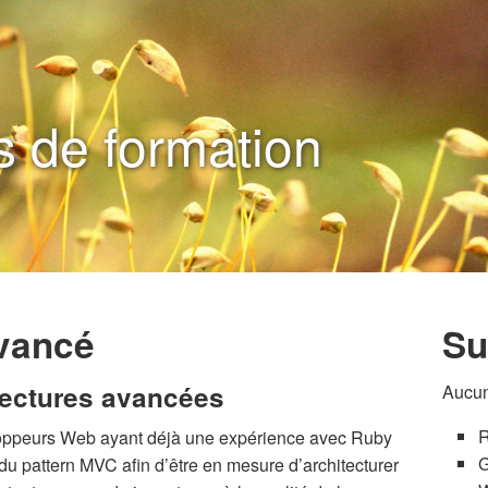
 de formation
vancé
Su
itectures avancées
Aucun
R
loppeurs Web ayant déjà une expérience avec Ruby
G
à du pattern MVC afin d’être en mesure d’architecturer