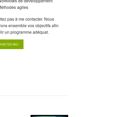
orkflows de développement
éthodes agiles
itez pas à me contacter. Nous
rons ensemble vos objectifs afin
blir un programme adéquat.
TACTEZ-MOI