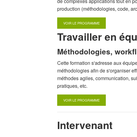
de complexes applications tout en po
production (méthodologies, code, archi
VOIR LE PROGRAMME
Travailler en éq
Méthodologies, workf
Cette formation s'adresse aux équip
méthodologies afin de s'organiser ef
méthodes agiles, communication, suivi
pratiques, etc.
VOIR LE PROGRAMME
Intervenant