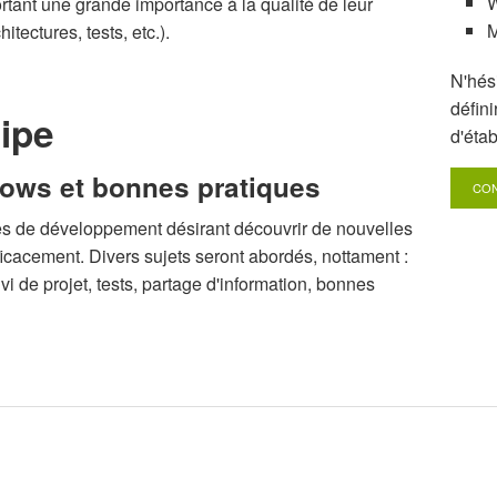
W
rtant une grande importance à la qualité de leur
M
tectures, tests, etc.).
N'hés
défini
uipe
d'éta
lows et bonnes pratiques
CON
es de développement désirant découvrir de nouvelles
ficacement. Divers sujets seront abordés, nottament :
 de projet, tests, partage d'information, bonnes